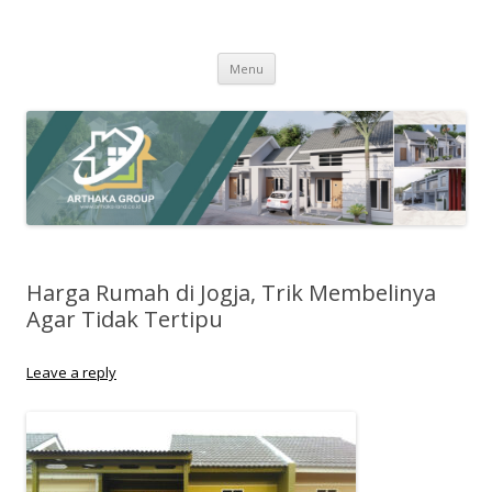
Arthaka Land
PT. Drihatra Kertagriya Arthaka
Skip
Menu
to
content
Harga Rumah di Jogja, Trik Membelinya
Agar Tidak Tertipu
Leave a reply