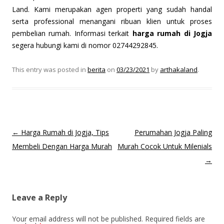
Land. Kami merupakan agen properti yang sudah handal
serta professional menangani ribuan klien untuk proses
pembelian rumah. Informasi terkait
harga rumah di Jogja
segera hubungi kami di nomor 02744292845.
This entry was posted in
berita
on
03/23/2021
by
arthakaland
.
Post
←
Harga Rumah di Jogja, Tips
Perumahan Jogja Paling
navigation
Membeli Dengan Harga Murah
Murah Cocok Untuk Milenials
→
Leave a Reply
Your email address will not be published.
Required fields are