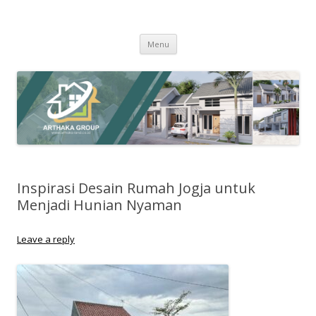
Arthaka Land
PT. Drihatra Kertagriya Arthaka
Skip
Menu
to
content
Inspirasi Desain Rumah Jogja untuk
Menjadi Hunian Nyaman
Leave a reply