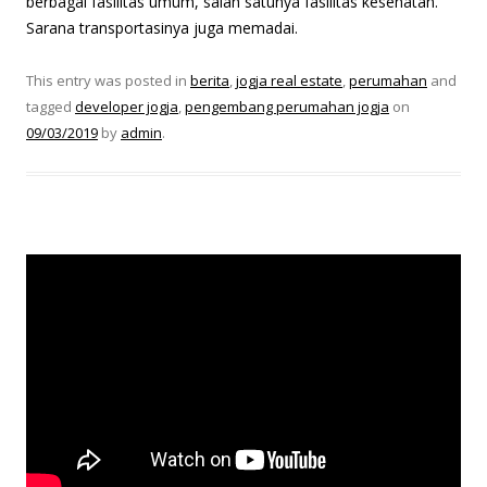
berbagai fasilitas umum, salah satunya fasilitas kesehatan.
Sarana transportasinya juga memadai.
This entry was posted in
berita
,
jogja real estate
,
perumahan
and
tagged
developer jogja
,
pengembang perumahan jogja
on
09/03/2019
by
admin
.