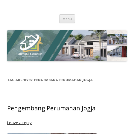
Arthaka Land
PT. Drihatra Kertagriya Arthaka
Skip
Menu
to
content
TAG ARCHIVES:
PENGEMBANG PERUMAHAN JOGJA
Pengembang Perumahan Jogja
Leave a reply