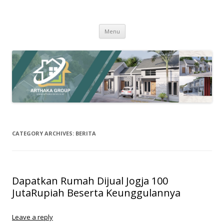
Arthaka Land
PT. Drihatra Kertagriya Arthaka
Skip
Menu
to
content
CATEGORY ARCHIVES:
BERITA
Dapatkan Rumah Dijual Jogja 100
JutaRupiah Beserta Keunggulannya
Leave a reply