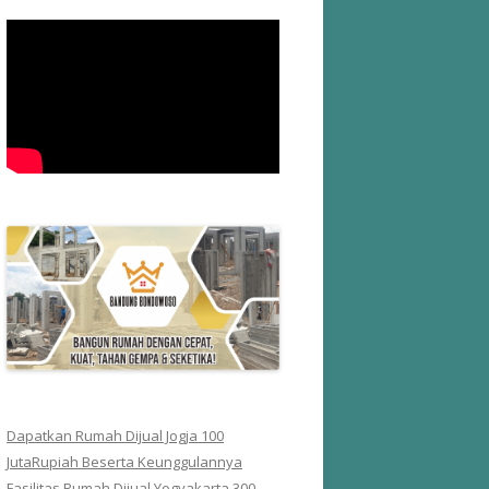
Dapatkan Rumah Dijual Jogja 100
JutaRupiah Beserta Keunggulannya
Fasilitas Rumah Dijual Yogyakarta 300