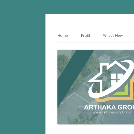
PT. Drihatra Kertagriya Arthaka
Arthaka Land
Home
Profil
What’s New