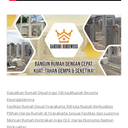
Dapatkan Rumah Dijual Jogja 100 JutaRupiah Beserta
Keunggulannya
Fasilitas Rumah Dijual Yogyakarta 300 Juta Rupiah Berkualitas
Pilihan Harga Rumah di Yogyakarta Sesuai Fasilitas dan Luasnya
Mencari Rumah Kontrakan Jogja OLX, Harga Ekonomis Namun
Berkualitas