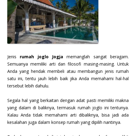
J
enis
rumah joglo Jogja
memanglah sangat beragam.
Semuanya memiliki arti dan filosofi masing-masing. Untuk
Anda yang hendak membeli atau membangun jenis rumah
satu ini, tentu jauh lebih baik jika Anda memahami hal-hal
tersebut lebih dahulu.
Segala hal yang berkaitan dengan adat pasti memiliki makna
yang dalam di baliknya, termasuk rumah joglo ini tentunya.
Kalau Anda tidak memahami arti dibaliknya, bisa jadi ada
kesalahan juga dalam konsep rumah yang dipilih nantinya.