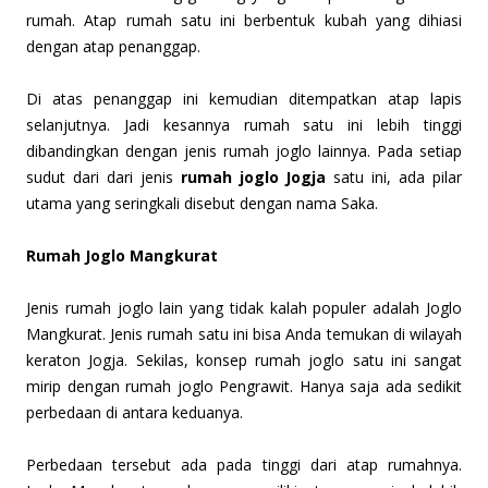
rumah. Atap rumah satu ini berbentuk kubah yang dihiasi
dengan atap penanggap.
Di atas penanggap ini kemudian ditempatkan atap lapis
selanjutnya. Jadi kesannya rumah satu ini lebih tinggi
dibandingkan dengan jenis rumah joglo lainnya. Pada setiap
sudut dari dari jenis
rumah joglo Jogja
satu ini, ada pilar
utama yang seringkali disebut dengan nama Saka.
Rumah Joglo Mangkurat
Jenis rumah joglo lain yang tidak kalah populer adalah Joglo
Mangkurat. Jenis rumah satu ini bisa Anda temukan di wilayah
keraton Jogja. Sekilas, konsep rumah joglo satu ini sangat
mirip dengan rumah joglo Pengrawit. Hanya saja ada sedikit
perbedaan di antara keduanya.
Perbedaan tersebut ada pada tinggi dari atap rumahnya.