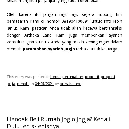
selalu mengikuti perjanjian yang sudah ditetapkan.
Oleh karena itu jangan ragu lagi, segera hubungi tim
pemasaran kami di nomor 081904100091 untuk info lebih
lanjut. Kami pastikan Anda tidak akan kecewa bertransaksi
dengan Arthaka Land. Kami juga memberikan layanan
konsultasi gratis untuk Anda yang masih kebingungan dalam
memilih
perumahan syariah Jogja
terbaik untuk keluarga.
This entry was posted in
berita
,
perumahan
,
properti
,
properti
jogja
,
rumah
on
04/05/2021
by
arthakaland
.
Hendak Beli Rumah Joglo Jogja? Kenali
Dulu Jenis-Jenisnya