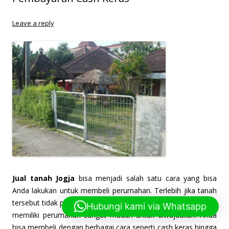
Leave a reply
J
ual tanah Jogja
bisa menjadi salah satu cara yang bisa
Anda lakukan untuk membeli perumahan. Terlebih jika tanah
tersebut tidak produktif dan hanya menjadi lahan kosong. Kini
Hubungi kami via Whatsapp
memiliki perumahan sangat mudah untuk diwujudkan. Anda
bisa membeli dengan berbagai cara seperti cash keras hingga