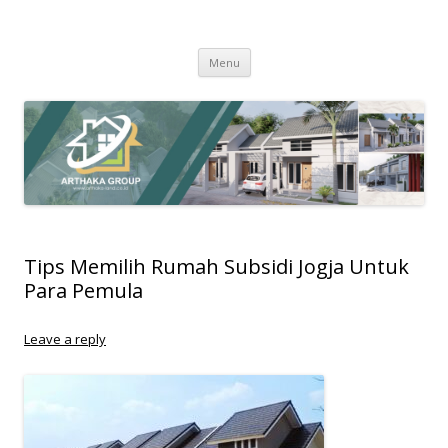
Arthaka Land
PT. Drihatra Kertagriya Arthaka
Skip
Menu
to
content
Tips Memilih Rumah Subsidi Jogja Untuk
Para Pemula
Leave a reply